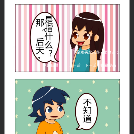
千金难买欢乐多 -
第11话：后天
返回目录
上一话
下一话
收藏漫画